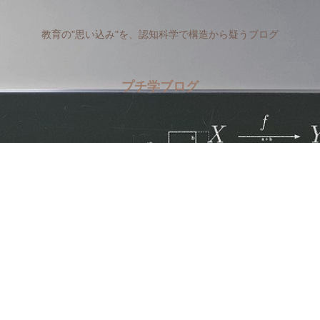
教育の"思い込み"を、認知科学で構造から疑うブログ
プチ学ブログ