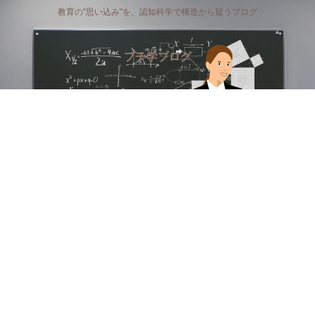
教育の"思い込み"を、認知科学で構造から疑うブログ
プチ学ブログ