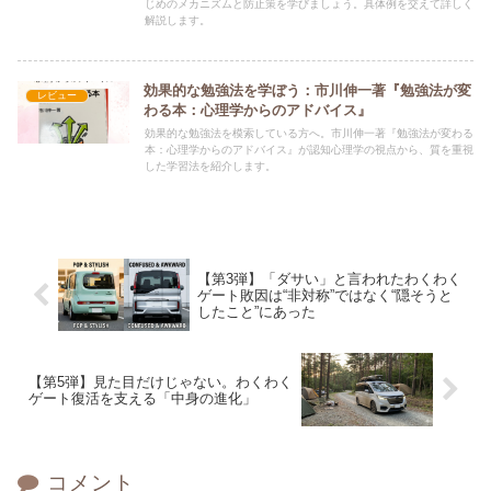
じめのメカニズムと防止策を学びましょう。具体例を交えて詳しく
解説します。
効果的な勉強法を学ぼう：市川伸一著『勉強法が変
レビュー
わる本：心理学からのアドバイス』
効果的な勉強法を模索している方へ。市川伸一著『勉強法が変わる
本：心理学からのアドバイス』が認知心理学の視点から、質を重視
した学習法を紹介します。
【第3弾】「ダサい」と言われたわくわく
ゲート敗因は“非対称”ではなく“隠そうと
したこと”にあった
【第5弾】見た目だけじゃない。わくわく
ゲート復活を支える「中身の進化」
コメント