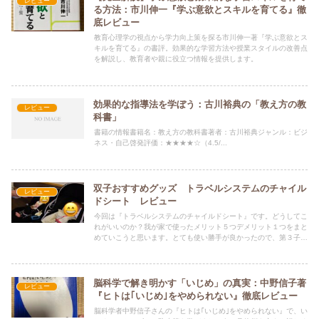
レビュー
る方法：市川伸一『学ぶ意欲とスキルを育てる』徹
底レビュー
教育心理学の視点から学力向上策を探る市川伸一著『学ぶ意欲とス
キルを育てる』の書評。効果的な学習方法や授業スタイルの改善点
を解説し、教育者や親に役立つ情報を提供します。
効果的な指導法を学ぼう：古川裕典の「教え方の教
レビュー
科書」
書籍の情報書籍名：教え方の教科書著者：古川裕典ジャンル：ビジ
ネス・自己啓発評価：★★★★☆（4.5/...
双子おすすめグッズ トラベルシステムのチャイル
レビュー
ドシート レビュー
今回は『トラベルシステムのチャイルドシート』です。どうしてこ
れがいいのか？我が家で使ったメリット５つデメリット１つをまと
めていこうと思います。とても使い勝手が良かったので、第３子で
も使っております。特にいい点は、寝たまま車から降ろせる点で
す。
脳科学で解き明かす「いじめ」の真実：中野信子著
レビュー
『ヒトは｢いじめ｣をやめられない』徹底レビュー
脳科学者中野信子さんの『ヒトは｢いじめ｣をやめられない』で、い