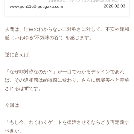
はなぜ成功し、ステップワゴンはなぜ拒絶されたのか？デ
ザインに隠された「迷い」と「違和感の正体」を徹底分析
2026.02.03
www.pon1160-putigaku.com
します。
人間は、理由のわからない非対称さに対して、不安や違和
感（いわゆる“不気味の谷”）を感じます。
逆に言えば、
「なぜ非対称なのか？」が一目でわかるデザインであれ
ば、その違和感は納得感に変わり、さらに機能美へと昇華
されるはずです。
今回は、
「もし今、わくわくゲートを復活させるならどう再定義す
べきか」