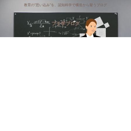
教育の"思い込み"を、認知科学で構造から疑うブログ
プチ学ブログ