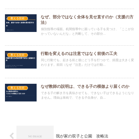
ができます。
なぜ、部分ではなく全体を見せ直すのか（支援の方
教える技術
法）
個別指導の場面。机間指導中に困っている子を見つけ、「ここが分
かっていないんだな」と判断して、その部分...
行動を変えるのは注意ではなく前後の工夫
教える技術
同じ行動でも、起きる前と後にどう手を打つかで、頻度は大きく変
わります。前回（なぜ『注意』だけでは行動...
なぜ教師の説明は、できる子の模倣より届くのか
教える技術
できる子の解き方を真似させても、できない子はできるようになり
ません。理由は単純で、できる子自身が、自...
我が家の双子と公園 攻略法