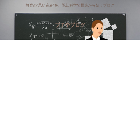
教育の"思い込み"を、認知科学で構造から疑うブログ
プチ学ブログ