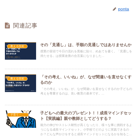
ponta
関連記事
その「見通し」は、手順の見通しではありませんか
教える技術
授業の冒頭で今日の流れを黒板に貼り、めあてを書く。「見通しを
持たせる」は授業改善の合言葉になりました...
「その考え、いいね」が、なぜ間違いを直せなくす
教える技術
るのか
「その考え、いいね」が、なぜ間違いを直せなくするのか子どもの
考えを尊重するのは、良い教育の基本です。...
子どもへの最大のプレゼント！！成長マインドセッ
子育て・教育で使える心理学
ト【実践編】親や教師としてどうする？
能力の伸びやストレス耐性が高くなったり、様々な事に挑戦するよ
うになる成長マインドセット。小学校でどのように実践できるの
か？どんな声かけをすると成長マインドセットになるかを知ること